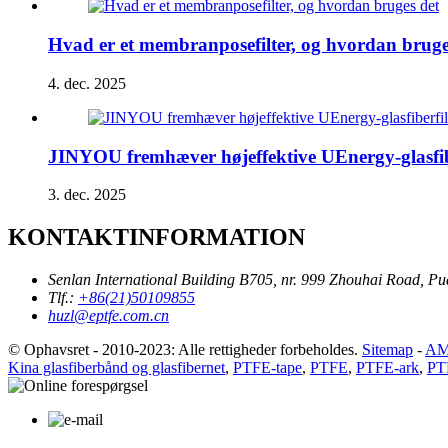
Hvad er et membranposefilter, og hvordan bruge
4. dec. 2025
JINYOU fremhæver højeffektive UEnergy-glasfib
3. dec. 2025
KONTAKTINFORMATION
Senlan International Building B705, nr. 999 Zhouhai Road, 
Tlf.:
+86(21)50109855
huzl@eptfe.com.cn
© Ophavsret - 2010-2023: Alle rettigheder forbeholdes.
Sitemap
-
AM
Kina glasfiberbånd og glasfibernet
,
PTFE-tape
,
PTFE
,
PTFE-ark
,
PT