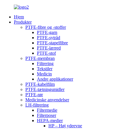
Hjem
Produkter
PTFE-fibre og -stoffer
PTFE-garn
PTFE-sytråd
PTFE-stapelfibre
PTFE-lærred
PTFE-stof
PTFE-membran
Filtrering
Tekstiler
Medicin
Andre applikationer
PTFE-kabelfilm
PTFE-tætningsmidler
PTFE-rør
Medicinske anvendelser
LH-filtrering
Filtermedie
Filterposer
HEPA-medier
HP – Høj ydeevne