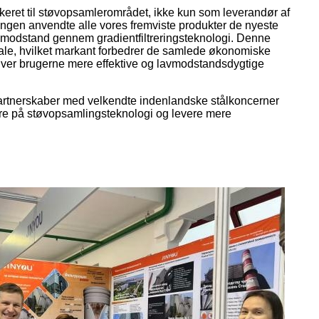
eret til støvopsamlerområdet, ikke kun som leverandør af
llingen anvendte alle vores fremviste produkter de nyeste
ts modstand gennem gradientfiltreringsteknologi. Denne
riale, hvilket markant forbedrer de samlede økonomiske
t giver brugerne mere effektive og lavmodstandsdygtige
ge partnerskaber med velkendte indenlandske stålkoncerner
re på støvopsamlingsteknologi og levere mere