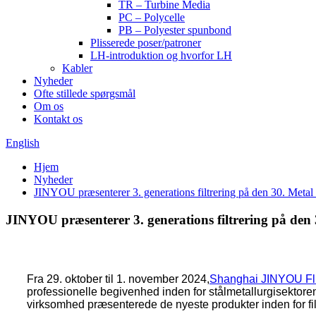
TR – Turbine Media
PC – Polycelle
PB – Polyester spunbond
Plisserede poser/patroner
LH-introduktion og hvorfor LH
Kabler
Nyheder
Ofte stillede spørgsmål
Om os
Kontakt os
English
Hjem
Nyheder
JINYOU præsenterer 3. generations filtrering på den 30. Meta
JINYOU præsenterer 3. generations filtrering på den
Fra 29. oktober til 1. november 2024,
Shanghai JINYOU Fluo
professionelle begivenhed inden for stålmetallurgisektoren
virksomhed præsenterede de nyeste produkter inden for filtr