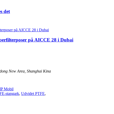
s det
erfilterposer på AICCE 28 i Dubai
Pudong New Area, Shanghai Kina
P Mobil
FE-stangark
,
Udvidet PTFE
,