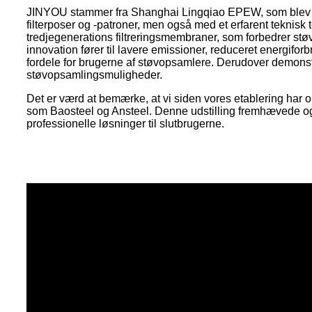
JINYOU stammer fra Shanghai Lingqiao EPEW, som blev etab
filterposer og -patroner, men også med et erfarent teknisk
tredjegenerations filtreringsmembraner, som forbedrer stø
innovation fører til lavere emissioner, reduceret energif
fordele for brugerne af støvopsamlere. Derudover demonstre
støvopsamlingsmuligheder.
Det er værd at bemærke, at vi siden vores etablering har o
som Baosteel og Ansteel. Denne udstilling fremhævede og
professionelle løsninger til slutbrugerne.