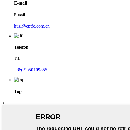
E-mail
E-mail
huzl@eptfe.com.cn
Telefon
Tlf.
+86(21)50109855
Top
x