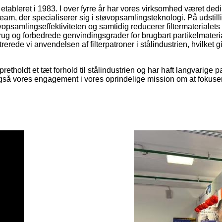
leret i 1983. I over fyrre år har vores virksomhed været dedik
 team, der specialiserer sig i støvopsamlingsteknologi. På udsti
vopsamlingseffektiviteten og samtidig reducerer filtermateriale
orbrug og forbedrede genvindingsgrader for brugbart partikelmate
rede vi anvendelsen af ​​filterpatroner i stålindustrien, hvilke
pretholdt et tæt forhold til stålindustrien og har haft langvari
så vores engagement i vores oprindelige mission om at fokuse